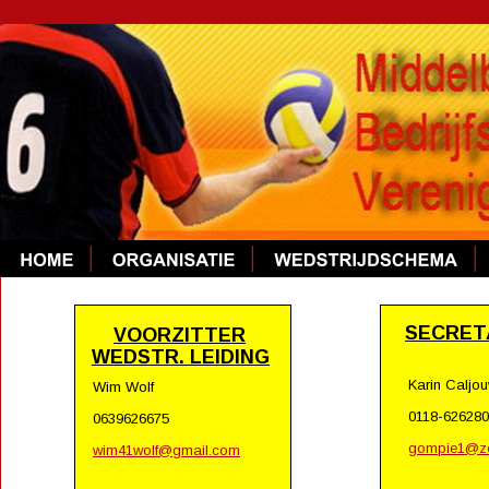
SECRET
VOORZITTER
WEDSTR. LEIDING
Karin Caljo
Wim Wolf
0118-626280
0639626675
gompie1@ze
wim41wolf@gmail.com