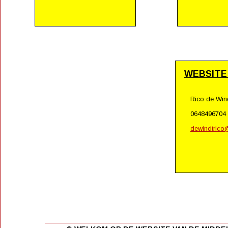
WEBSITE
Rico de Win
0648496704
dewindtric