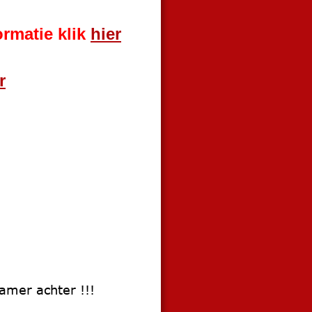
rmatie klik 
hier
r
amer achter !!!