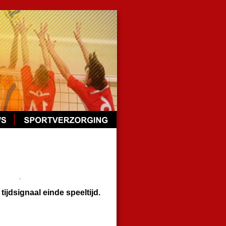
.
tijdsignaal einde speeltijd.