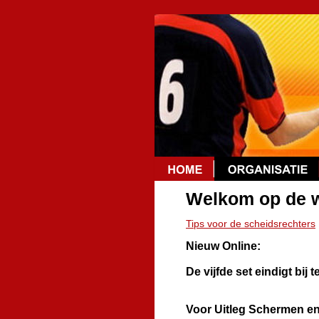
Welkom op de w
Tips voor de scheidsrechters
Nieuw Online:
De vijfde set eindigt bij 
Voor Uitleg Schermen en